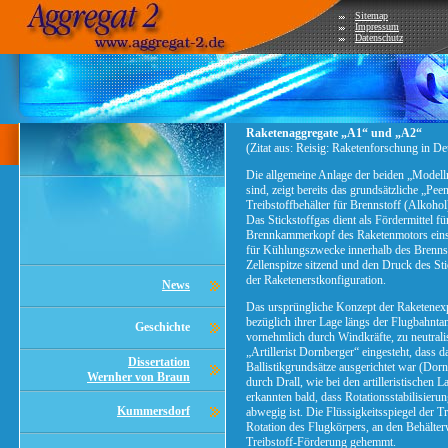
Sitemap
Impressum
Datenschutz
Raketenaggregate „A1“ und „A2“
(Zitat aus: Reisig: Raketenforschung in De
Die allgemeine Anlage der beiden „Modellr
sind, zeigt bereits das grundsätzliche „P
Treibstoffbehälter für Brennstoff (Alkohol
Das Stickstoffgas dient als Fördermittel fü
Brennkammerkopf des Raketenmotors einstr
für Kühlungszwecke innerhalb des Brennsto
Zellenspitze sitzend und den Druck des Stic
der Raketenerstkonfiguration.
News
Das ursprüngliche Konzept der Raketenexpe
bezüglich ihrer Lage längs der Flugbahnta
Geschichte
vornehmlich durch Windkräfte, zu neutralisi
„Artillerist Dornberger“ eingesteht, dass da
Dissertation
Ballistikgrundsätze ausgerichtet war (Dorn
Wernher von Braun
durch Drall, wie bei den artilleristische
erkannten bald, dass Rotationsstabilisieru
Kummersdorf
abwegig ist. Die Flüssigkeitsspiegel der Tr
Rotation des Flugkörpers, an den Behälter
Treibstoff-Förderung gehemmt.