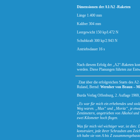
Dimensionen der A1/A2 -Raketen
Länge 1.400 mm
Kaliber 304 mm
Leergewicht 150 kp/l.472 N
Schubkraft 300 kp/2.943 N
Antriebsdauer 16 s
Nach diesem Erfolg der „A2“-Raketen kon
werden. Diese Planungen führten zur Ent
Zitat über die erfolgreichen Starts des A2 
Ruland, Bernd:
Wernher von Braun – Me
Burda Verlag Offenburg, 2. Auflage 1969,
„Es war für mich ein erhebendes und stolz
Weg waren. „Max“ und „Moritz“, je etwa
Zentimetern, angetrieben von Alkohol und 
zwei Kilometer hoch flogen.
Was für mich viel wichtiger war, ist dies:
konstruiert, jede ihrer Schrauben am Zeic
ich habe sie von A bis Z zusammengebaste