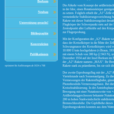
Borkum
Die Abkehr vom Konzept der artilleristisch
in der Idee, einen Rotationskörper genüge
Neubau
zu setzen. Folglich erhielt die „A1“-Zelle e
vermeintliche Stabilisierungsvorrichtung b
Rakete mit dieser Stabilisierungslast dest
Unterstützug gesucht!
Flugkörper der Schwerpunkt stets auf der 
Zentralpunkt aller Luftkräfte auf den Kör
zur Flugerprobung.
Bibliographie
Mit der Konfiguration der „A2“-Rakete w
dass der Kreiselkörper in die Mitte der Zel
Konstruktion
Schwungmasse des Kreiselkörpers wird vo
10.000 U/min hochgefahren (v.Braun, 1935
Publikationen
mit einem Schub von 300 kp (2.943 N), u
Dezember 1934 auf der Insel Borkum im Fl
der „A2“-Rakete namens „MAX“. Ihr Brenn
Rakete stark zu präzedieren, bis sie sich ü
optimiert für Auflösungen ab 1024 x 768
Der zweite Erprobungsflug mit der „A2“-
Viertelstunde nach Sonnenaufgang. Zu dies
Vermessungen der Raketenflugbahn, günsti
Phototheodolit-Vermessungsbasis. Bei die
Kreiselstabilisierung. In der Antriebspha
Bewegung mit einer Nutationsweite von +/-
Artillerielanggeschossen bekannte Nutatio
200 m hohen Starkwindschicht stabilisierte
Brennschlusshöhe. Die Gipfelhöhe dieses 
Erprobungsraketen konnten aus dem Watt